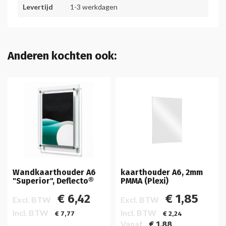
Levertijd
1-3 werkdagen
Anderen kochten ook:
Wandkaarthouder A6
kaarthouder A6, 2mm
"Superior", Deflecto®
PMMA (Plexi)
€ 6,42
€ 1,85
Excl. BTW
Excl. BTW
Incl. BTW
Incl. BTW
€ 7,77
€ 2,24
Vanaf
€ 1,88