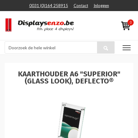
0031 (0)164 258915
Contact
Inloggen
0
KAARTHOUDER A6 "SUPERIOR"
(GLASS LOOK), DEFLECTO®