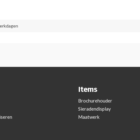
werkdagen
Items
Brochurehouder
Sieradendisplay
iseren
Maatwerk