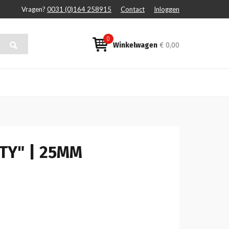
Vragen?
0031 (0)164 258915
Contact
Inloggen
0
Winkelwagen
€ 0,00
ETY" | 25MM