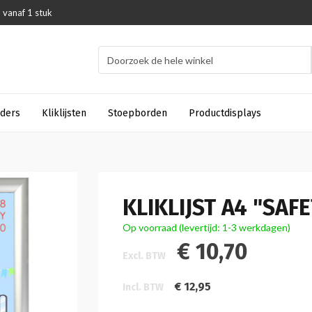
 vanaf 1 stuk
uders
Kliklijsten
Stoepborden
Productdisplays
KLIKLIJST A4 "SAF
Op voorraad (levertijd: 1-3 werkdagen)
€ 10,70
Excl. BTW
€ 12,95
Incl. BTW