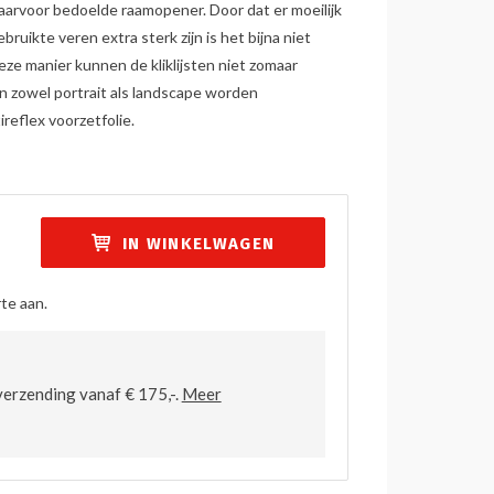
 daarvoor bedoelde raamopener. Door dat er moeilijk
ebruikte veren extra sterk zijn is het bijna niet
ze manier kunnen de kliklijsten niet zomaar
n zowel portrait als landscape worden
ireflex voorzetfolie.
IN WINKELWAGEN
te aan.
verzending vanaf € 175,-.
Meer