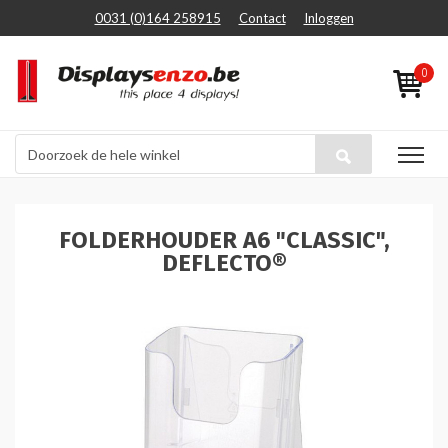
0031 (0)164 258915
Contact
Inloggen
0
FOLDERHOUDER A6 "CLASSIC",
DEFLECTO®