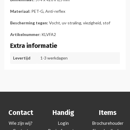
Materiaal:
PET-G, Anti-reflex
Bescherming tegen:
V
ocht, uv-straling, viezigheid, stof
Artikelnummer:
KLVFA2
Extra informatie
Levertijd
1-3 werkdagen
Contact
Handig
Items
Wie zijn wij?
Login
Brochurehouder