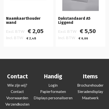
Naamkaarthouder
Dakstandaard A5
wand
Liggend
€ 2,05
€ 5,50
Excl. BTW
Excl. BTW
Incl. BTW
Incl. BTW
€ 2,48
€ 6,66
Contact
Handig
Items
Wie zijn wij?
Login
Brochurehouder
Contact
Papierformaten
Sieradendisplay
Voorwaarden
Displays personaliseren
Maatwerk
Verzendkosten