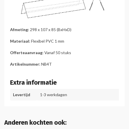
Afmeting:
298 x 107 x 85 (BxHxD)
Materiaal:
Flexibel PVC 1 mm
Offerteaanvraag:
Vanaf 50 stuks
Artikelnummer:
NB4T
Extra informatie
Levertijd
1-3 werkdagen
Anderen kochten ook: