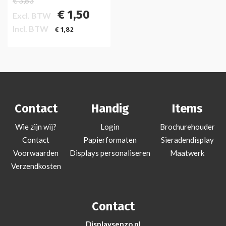
€ 3,63
€ 1,50
Excl. BTW
Incl. BTW
€ 1,82
Contact
Handig
Items
Wie zijn wij?
Login
Brochurehouder
Contact
Papierformaten
Sieradendisplay
Voorwaarden
Displays personaliseren
Maatwerk
Verzendkosten
Contact
Displaysenzo.nl