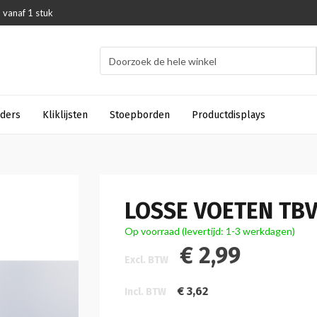
 vanaf 1 stuk
uders
Kliklijsten
Stoepborden
Productdisplays
LOSSE VOETEN TB
Op voorraad (levertijd: 1-3 werkdagen)
€ 2,99
Excl. BTW
€ 3,62
Incl. BTW